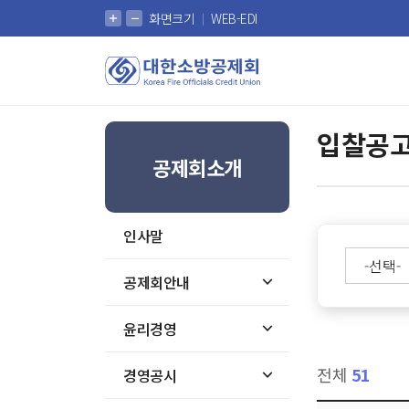
확대
축소
화면크기
WEB-EDI
대한소방공제회
입찰공
공제회소개
인사말
공제회안내
윤리경영
전체
51
경영공시