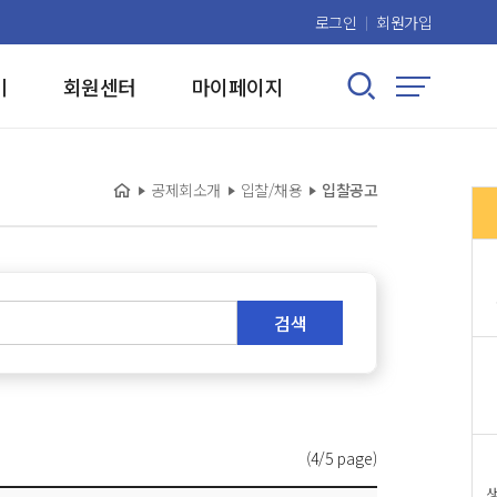
로그인
회원가입
검색 열기/닫기
기
회원센터
마이페이지
사이트맵
홈
현재 위치:
공제회소개
입찰/채용
입찰공고
검색
(4/5 page)