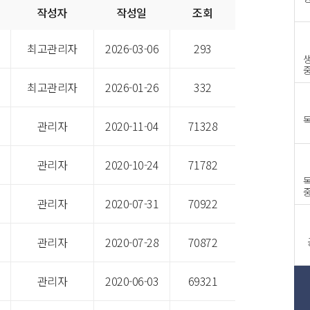
작성자
작성일
조회
제안요청서_신규 금융상품 도입 및 시스템 고도화재공고.hwp
최고관리자
2026-03-06
293
입찰공고서_신규 금융상품 도입 및 시스템 고도화.hwp
최고관리자
2026-01-26
332
관리자
2020-11-04
71328
20201024_02.제안요청서-V1.0.hwp
관리자
2020-10-24
71782
20200731_09_입찰공고서_v2.0.hwp
관리자
2020-07-31
70922
20200715_03.통합유지보수제안요청서(안)-V4.0_0724.hwp
관리자
2020-07-28
70872
리조트회원권 구매 입찰공고_대한소방공제회.pdf
관리자
2020-06-03
69321