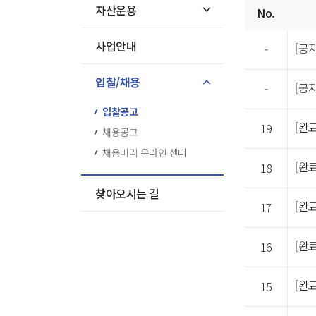
공지사항
자산운용
No.
목록
사업안내
-
입찰/채용
-
입찰공고
[완
19
채용공고
채용비리 온라인 센터
[완
18
찾아오시는 길
[완
17
[완
16
[완
15