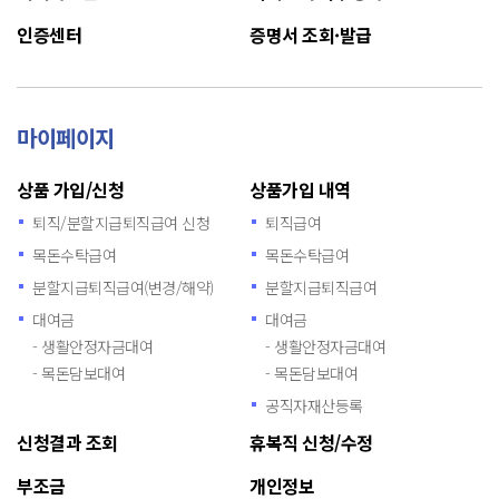
인증센터
증명서 조회·발급
마이페이지
상품 가입/신청
상품가입 내역
퇴직/분할지급퇴직급여 신청
퇴직급여
목돈수탁급여
목돈수탁급여
분할지급퇴직급여(변경/해약)
분할지급퇴직급여
대여금
대여금
- 생활안정자금대여
- 생활안정자금대여
- 목돈담보대여
- 목돈담보대여
공직자재산등록
신청결과 조회
휴복직 신청/수정
부조금
개인정보