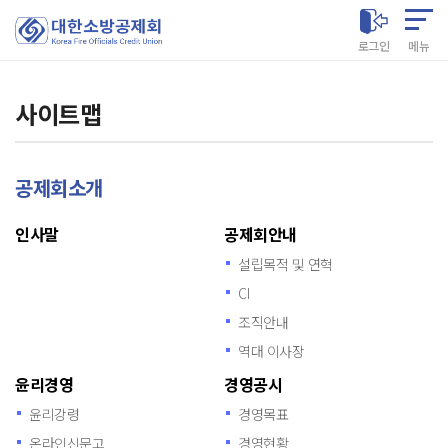
대한소방공제회
로그인
메뉴
사이트맵
공제회소개
인사말
공제회안내
설립목적 및 연혁
CI
조직안내
역대 이사장
윤리경영
경영공시
윤리강령
경영목표
온라인신문고
경영현황