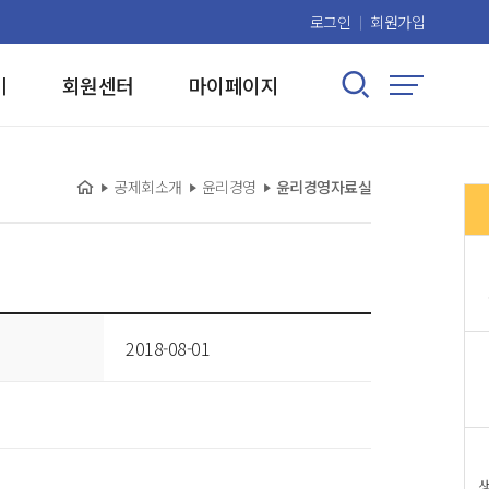
로그인
회원가입
검색 열기/닫기
기
회원센터
마이페이지
사이트맵
홈
현재 위치:
공제회소개
윤리경영
윤리경영자료실
2018-08-01