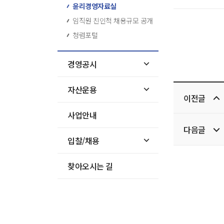
윤리경영자료실
임직원 친인척 채용규모 공개
청렴포털
경영공시
이전/
자산운용
이전글
다음글
사업안내
다음글
입찰/채용
찾아오시는 길