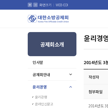
확대
축소
화면크기
WEB-EDI
대한소방공제회
윤리경
공제회소개
2014년도 
인사말
게시글
공제회안내
작성자
상세
윤리경영
첨부파일
윤리강령
온라인신문고
2014년도 