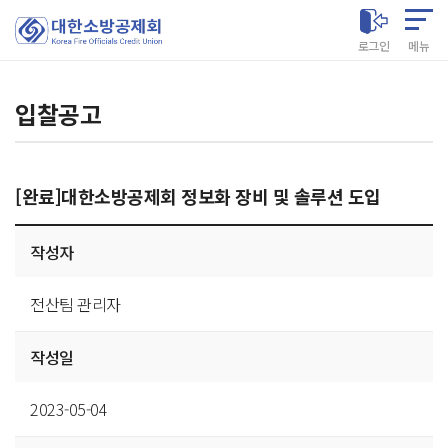
대한소방공제회
로그인
메뉴
입찰공고
[완료]대한소방공제회 정보화 장비 및 솔루션 도입
게시글
작성자
상세
전산팀 관리자
작성일
2023-05-04