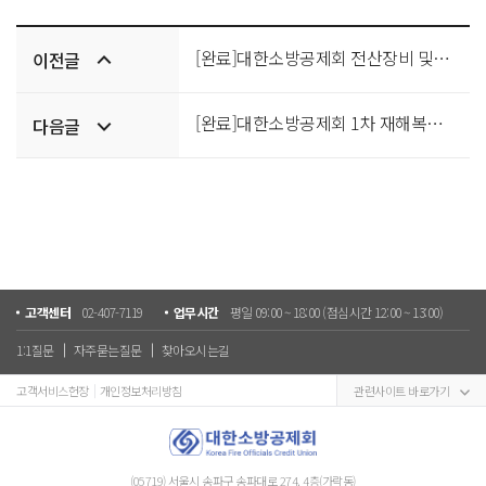
이전/
[완료]대한소방공제회 전산장비 및 SW 구매
이전글
다음글
[완료]대한소방공제회 1차 재해복구시스템 구축 사업 입찰 공고
다음글
고객센터
02-407-7119
업무시간
평일 09:00 ~ 18:00 (점심시간 12:00 ~ 13:00)
1:1질문
자주묻는질문
찾아오시는길
고객서비스헌장
개인정보처리방침
관련사이트 바로가기
(05719) 서울시 송파구 송파대로 274, 4층(가락동)