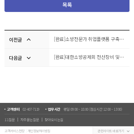
목록
이전/
[완료]소방전문가 취업플랫폼 구축 입찰공고
이전글
다음글
[완료]대한소방공제회 전산장비 및 SW 구매
다음글
고객센터
02-407-7119
업무시간
평일 09:00 ~ 18:00 (점심시간 12:00 ~ 13:00)
1:1질문
자주묻는질문
찾아오시는길
고객서비스헌장
개인정보처리방침
관련사이트 바로가기