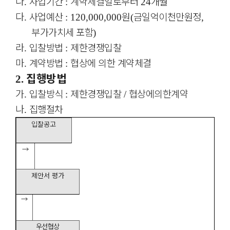
나
사업기간
계약체결일로부터
개월
.
:
24
다
사업예산
원
금일억이천만원정
.
: 120
,000,000
(
,
부가가치세 포함
)
라
입찰방법
제한경쟁입찰
.
:
마
계약방법
협상에 의한 계약체결
.
:
집행방법
2.
가
입찰방식
제한경쟁입찰
협상에의한계약
.
:
/
나
집행절차
.
입찰공고
→
제안서 평가
→
우선협상