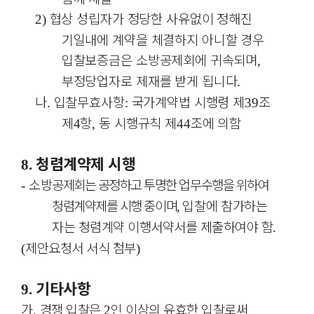
협상 성립자가 정당한 사유없이 정해진
2)
기일내에 계약을 체결하지 아니할 경우
입찰보증금은 소방공제회에 귀속되며
,
부정당업자로 제재를 받게 됩니다
.
나
입찰무효사항
국가계약법 시행령 제
조
.
:
39
제
항
동 시행규칙 제
조에 의함
4
,
44
청렴계약제 시행
8.
소방
공제회는 공정하고 투명한 업무수행을 위하여
-
청렴계약제를 시행 중이며
입찰에
참가하는
,
자는 청렴계약 이행서약서를 제출하여야 함
.
제안요청서 서식 첨부
(
)
기타사항
9.
가
경쟁 입찰은
인 이상의 유효한 입찰로써
.
2