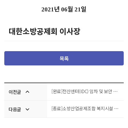
년
월
일
2021
06
21
대한소방공제회 이사장
목록
이전/
[완료]전산센터(IDC) 임차 및 보안 서비스 사업 용역
이전글
다음글
[종료]소방산업공제조합 복지시설 한림스테이 제주 리모델링 입찰공고
다음글