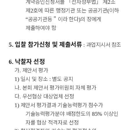
계약승인신청서를
「
전자정부법
」
제
조
2
제
호에 따른 행정기관 또는 공공기관
이하
2
(
공공기관등
＂
이라 한다
의 장에게
“
)
제출하여야 함
입찰 참가신청 및 제출서류
과업지시서 참조
5.
:
낙찰자 선정
6.
가
제안서 평가
.
일시 및 장소
별도 공지
1)
:
나
본회 제안서 평가위원회 자체 평가
.
다
우선협상 대상업체 선정
.
제안서 평가결과 기술능력평가 점수가
1)
기술능력평가분야 배점한도의
이상인
85%
자를 협상 적격자로 선정