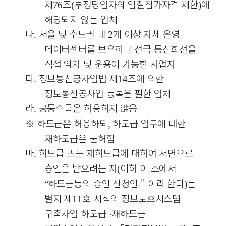
제
조
부정당업자의 입찰참가자격 제한
에
76
(
)
해당되지 않는 업체
나
서울 및 수도권 내
개 이상 자체 운영
.
2
데이터센터를 보유하고 전국 통신회선을
직접 임차 및 운용이 가능한 사업자
다
정보통신공사업법 제
조에 의한
.
14
정보통신공사업 등록을 필한 업체
라
공동수급은 허용하지 않음
.
※
하도급은 허용하되
하도급 업무에 대한
,
재하도급은 불허함
마
하도급 또는 재하도급에 대하여 서면으로
.
승인을 받으려는 자
이하 이 조에서
(
하도급등의 승인 신청인
＂
이라 한다
는
“
)
별지 제
호 서식의 정보보호시스템
11
구축사업 하도급
재하도급
·