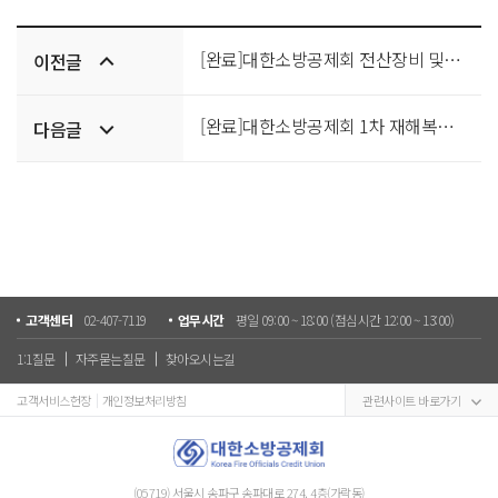
이전/
[완료]대한소방공제회 전산장비 및 SW 구매
이전글
다음글
[완료]대한소방공제회 1차 재해복구시스템 구축 사업 입찰 공고
다음글
고객센터
02-407-7119
업무시간
평일 09:00 ~ 18:00 (점심시간 12:00 ~ 13:00)
1:1질문
자주묻는질문
찾아오시는길
고객서비스헌장
개인정보처리방침
관련사이트 바로가기
(05719) 서울시 송파구 송파대로 274, 4층(가락동)