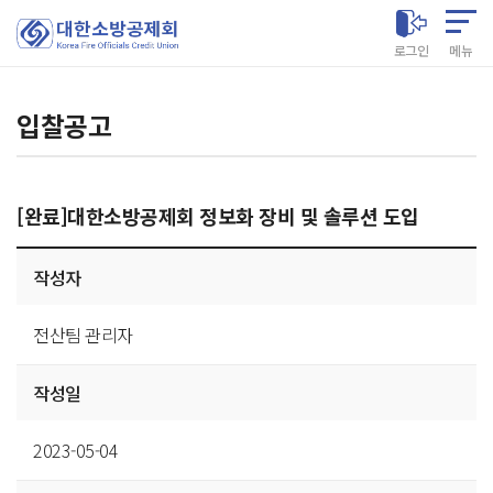
대한소방공제회
로그인
메뉴
입찰공고
[완료]대한소방공제회 정보화 장비 및 솔루션 도입
게시글
작성자
상세
전산팀 관리자
작성일
2023-05-04