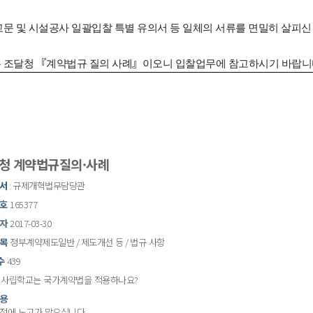
공고문 및 시설공사 일괄입찰 특별 유의서 등 일체의 서류를 면밀히 살피
『
』
은
조달청
계약법규
질의
사례
이오니
입찰업무에
참고하시기
바랍니
청 계약법규질의·사례
서
:
규제개혁법무담당관
호
165377
자
2017-03-30
목
정부계약제도일반
/
제도개선
등
/
법규
사항
수
439
사립학교는
국가계약법을
적용하나요
?
용
정에
노고가
많으십니다
.