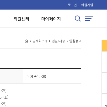
로그인
회원가입
검색 열기/닫기
기
회원센터
마이페이지
사이트맵
홈
현재 위치:
공제회소개
입찰/채용
입찰공고
2019-12-09
 KB)
6 KB)
 KB)