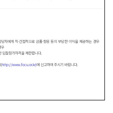
담당자에게 직
·
간접적으로 금품
·
향응 등의 부당한 이익을 제공하는 경우
경우
안 입찰참가자격을 제한합니다
.
지
(
http://www.focu.or.kr)
에 신고하여 주시기 바랍니다
.