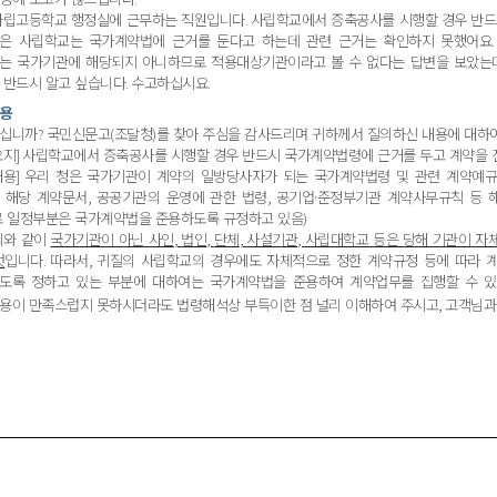
사립고등학교
행정실에
근무하는
직원입니다
.
사립학교에서
증축공사를
시행할
경우
반드
은
사립학교는
국가계약법에
근거를
둔다고
하는데
관련
근거는
확인하지
못했어요
는
국가기관에
해당되지
아니하므로
적용대상기관이라고
볼
수
없다는
답변을
보았는
반드시
알고
싶습니다
.
수고하십시요
.
용
십니까
?
국민신문고
(
조달청
)
를
찾아
주심을
감사드리며
귀하께서
질의하신
내용에
대하
요지
]
사립학교에서
증축공사를
시행할
경우
반드시
국가계약법령에
근거를
두고
계약을
내용
]
우리
청은
국가기관이
계약의
일방당사자가
되는
국가계약법령
및
관련
계약예
해당
계약문서
,
공공기관의
운영에
관한
법령
,
공기업
·
준정부기관
계약사무규칙
등
로
일정부분은 국가계약법을
준용하도록
규정하고
있음
)
의와
같이
국가기관이
아닌
사인
,
법인
,
단체
,
사설기관
,
사립대학교
등은
당해 기관이
자
것
입니다
.
따라서
,
귀질의
사립학교의
경우에도
자체적으로
정한
계약규정
등에
따라
도록
정하고
있는
부분에
대하여는
국가계약법을
준용하여
계약업무를
집행할
수
있
용이
만족스럽지 못하시더라도
법령해석상
부득이한
점
널리
이해하여
주시고
,
고객님과