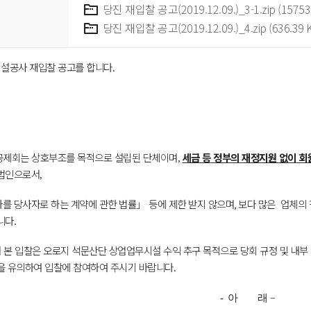
당진 재입찰 공고(2019.12.09.)_3-1.zip (15753
당진 재입찰 공고(2019.12.09.)_4.zip (636.39 
시설공사 재입찰 공고를 합니다
.
공제회는
상호부조를
목적으로
설립된
단체이며
세금
등
정부의
재정지원
없이
회
,
법인으로서
,
를 당사자로 하는 계약에 관한 법률」 등에 제한 받지 않으며
,
보다 많은 업체의
니다
.
 본 입찰은 오로지 석문산단 상업업무시설 수익 추구 목적으로 당회 규정 및 내부
을 유의하여 입찰에 참여하여 주시기 바랍니다
.
–
-
아
래