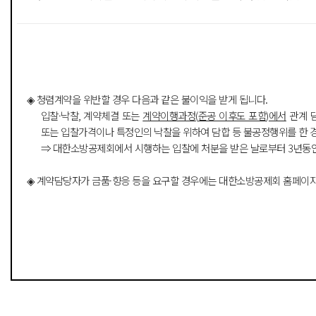
◈
청렴계약을 위반할 경우
다음과 같은 불이익을 받게 됩니다
.
입찰
·
낙찰
,
계약체결 또는
계약이행과정
(
준공 이후도 포함
)
에서
관계 
또는 입찰가격이나 특정인의 낙찰을 위하여 담합 등 불공정행위를 한 
⇒
대한소방공제회에서 시행하는 입찰에 처분을 받은 날로부터
3
년동
◈
계약담당자가 금품
·
향응 등을 요구할 경우에는 대한소방공제회 홈페이