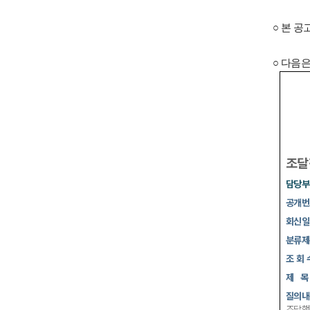
○ 본 
○
다음
조달
담당부
공개번
회신일
분류제
조 회 
제
목
질의내
조달행