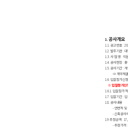
공사개요
1.
1.1.
공고번호
: 20
1.2.
발주기관
:
대
1.3.
사 업 명
:
석
1.4.
공사현장
:
충
1.5.
공사기간
:
계
⇒ 계약체
1.6.
입찰참가신
※ 입찰참가신
1.6.1.
입찰참가 
1.7.
입찰기간
:
입
1.8.
공사내용
-
연면적 및
-
신축공사에
1.9
추정금액
:
17,
-
추정가격