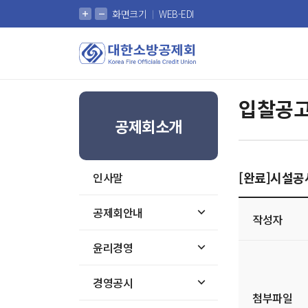
확대
축소
화면크기
WEB-EDI
대한소방공제회
입찰공
공제회소개
[완료]시설공
인사말
게시글
공제회안내
작성자
상세
윤리경영
경영공시
첨부파일