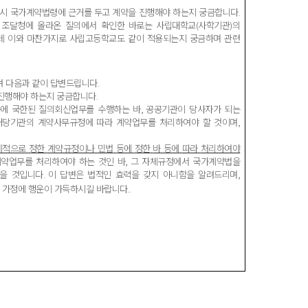
시
국가계약법령에
근거를
두고
계약을
진행해야
하는지
궁금합니다
.
.
조달청에
올라온
질의에서
확인한
바로는
사립대학교
(
사학기관
)
의
데
이와
마찬가지로
사립고등학교도
같이
적용되는지
궁금하며
관련
여
다음과
같이
답변드립니다
.
진행해야
하는지
궁금합니다
.
규에
국한된
질의회신업무를
수행하는
바
,
공공기관이
당사자가
되는
해당기관의
계약사무규정에
따라
계약업무를
처리하여야
할
것이며
,
체적으로
정한
계약규정이나
민법
등에
정한
바
등에
따라
처리하여야
계약업무를
처리하여야
하는
것인
바
,
그
자체규정에서
국가계약법을
을
것입니다
.
이
답변은
법적인
효력을
갖지
아니함을
알려드리며
,
가정에
행운이
가득하시길
바랍니다
..