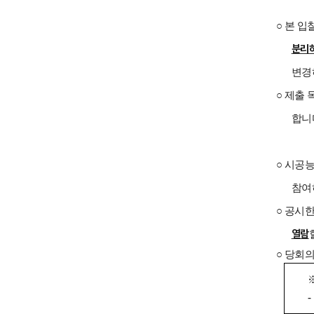
○ 본 
분리
변경
○
제출
합니
○ 시공
참여
○ 공시
열람
○ 당회
-