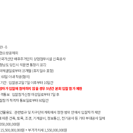
19 - 8
한소방공제회
문국가산단 배후주거단지 상업업무시설 신축공사
청남도 당진시 석문면 통정리
1872
약체결일로부터
15
개월
(
휴지일수 포함
)
결
60
일
이내 착공
(
협의
)
청기간
:
입찰공고일
7
일 이후부터
10
일간
청자가 입찰에 참여하지 않을 경우
5
년간 본회 입찰 참가 제한
적격통보
:
입찰참가신청 마감일로부터
7
일 후
찰참가 적격자 통보일로부터
60
일간
 건물용도
:
관련법규 및 지구단위계획에서 정한 범위 안에서 입찰자가 제안
 따른 건축
,
토목
,
조경
,
기계설비
,
정보통신
,
전기공사 등 기타 부대공사 일체
050,000,000
원
: 15,500,000,000
원
+
부가가치세
1,550,000,000
원