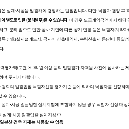
.
,
입찰은 설계·시공을 일괄하여 경쟁하는 입찰입니다
다만
낙찰자 결정 후 
하여 별도로 입찰
(
분리발주
)
할 수 있습니다
.
이 경우 도급계약금액에서 해당 
,
(
)
하고
분리 발주로 인한 공사 지연에 따른 공기 연장 등은 낙찰자
계약자
목록
상호
(
실시설계도서
,
공사비
산출내역서
,
수량산출서
등
)
간에
동일성
다
.
(
) 300
능력평가액
토건
억원 이상 등의 입찰참가 자격을 사전에 심사하는 
.
하여 주시기 바랍니다
한 당회의 일괄입찰 낙찰자선정 평가기준 등에 의하여 낙찰자를 선정하
.
할 수 있습니다
의 설계·시공 일괄입찰 설계지침에 부합하지 않을 경우 낙찰자 선정 대
※ 설계·시공 일괄입찰 설계지침 中
.
일본산 건축 자재는 사용할 수 없음