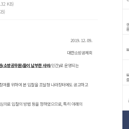
.32 KB)
KB)
2019. 12. 09.
대한소방공제회
원
소방공무원
들이
납부한
사비
민간
로
운영되는
(
)
(
)
 참여를 위하여 본 입찰을 조달청 나라장터에도 공고하고
 심의로 입찰의 방법 등을 정하였으므로
,
특히 아래의