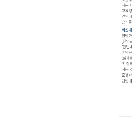
저는
교육청
경우에
근거를
회신내
안녕하
[
질의
[
답변
계약은
(
실제
귀 질
하는
준용하
답변내