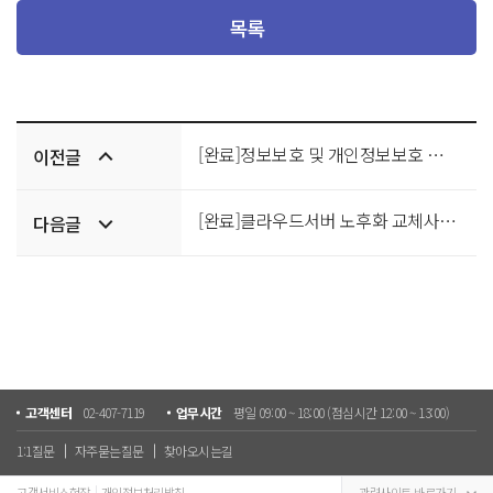
목록
이전/
[완료]정보보호 및 개인정보보호 관리체계 컨설팅 사업 입찰 공고
이전글
다음글
[완료]클라우드서버 노후화 교체사업 입찰공고
다음글
고객센터
02-407-7119
업무시간
평일 09:00 ~ 18:00 (점심시간 12:00 ~ 13:00)
1:1질문
자주묻는질문
찾아오시는길
고객서비스헌장
개인정보처리방침
관련사이트 바로가기