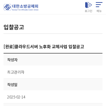
대한소방공제회
로그인
메뉴
입찰공고
[완료]클라우드서버 노후화 교체사업 입찰공고
게시글
작성자
상세
최고관리자
작성일
2025-02-14