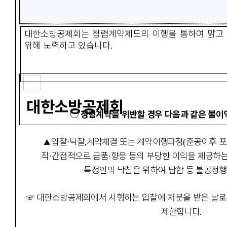
대한소방공제회는 청렴계약제도의 이행을 통하여 맑고
위해 노력하고 있습니다
.
대한소방공제회
○
청렴계약을 위반할 경우 다음과 같은 불이
입찰
낙찰
계약체결 또는 계약이행과정
준공이후 
▲
·
,
(
직
간접적으로 금품
향응 등의 부당한 이익을 제공하
·
·
특정인의 낙찰을 위하여 담합 등 불공정행
☞
대한소방공제회에서 시행하는 입찰에 처분을 받은 날
제한합니다
.