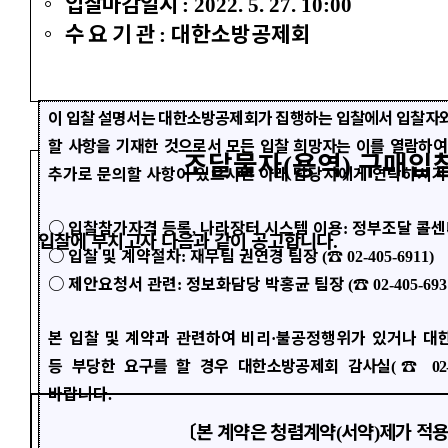
◦
입찰마감일시
: 2022. 5. 27. 10:00
◦
수 요
기 관
대한소방공제회
:
이 입찰 설명서는 대한소방공제회가 집행하는 입찰에서 입찰자
할 사항을 기재한 것으로서 모든 입찰 희망자는 이를 열람하
조달물자
용역
구매입찰
(
)
추가로 문의할 사항이 있으시면 아래 담당자에게 연락하시기
○
입찰참가자격 등록
나라장터 시스템 이용
정부조달 콜
,
:
입찰에 부치고자 다음과 같이 공고합니다
.
○
입찰 및 계약절차
재무팀 권연경 팀장
☎
:
(
02-405-6911)
○
제안요청서 관련
정보화담당 박홍균 팀장
☎
:
(
02-405-693
본 입찰 및 계약과 관련하여 비리
불공정행위가 있거나 대
·
등 부당한 요구를 할 경우 대한소방공제회 감사실
☎
(
02
바랍니다
.
〔
본 계약은 청렴계약
서약
제가 적
(
)