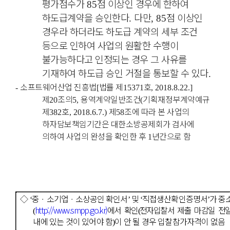
평가점수가
점 이상인 경우에 한하여
85
하도급계약을 승인한다
다만
점 이상인
.
, 85
경우라 하더라도 하도급 계약의 세부 조건
등으로 인하여 사업의 원활한 수행이
불가능하다고 인정되는 경우 그 사유를
기재하여 하도급 승인 거절을 통보할 수 있다
.
소프트웨어산업 진흥법
법률 제
호
-
[
15371
, 2018.8.22.]
제
조의
용역계약일반조건
기획재정부계약예규
20
5,
(
제
호
제
조에 따라 본 사업의
382
, 2018.6.7.)
58
하자담보책임기간은 대한소방공제회가 검사에
의하여 사업의 완성을 확인한 후
년간으로 함
1
◇
중
ㆍ
소기업
ㆍ
소상공인 확인서
및
직접생산확인증명서
가 중
‘
’
‘
’
http://www.smpp.go.kr)
에서 확인
전자입찰서 제출 마감일 전
(
(
내에 있는 것이 있어야 함
이 안 될 경우 입찰참가자격이 없음
)