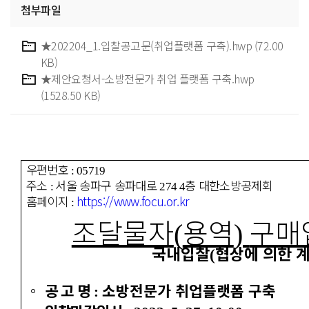
첨부파일
★202204_1.입찰공고문(취업플랫폼 구축).hwp (72.00
KB)
★제안요청서-소방전문가 취업 플랫폼 구축.hwp
(1528.50 KB)
우편번호
: 05719
주소
서울 송파구 송파대로
층 대한소방공제회
:
274 4
홈페이지
https://www.focu.or.kr
:
조달물자
용역
구매
(
)
국내입찰
협상에 의한 
(
◦
공 고 명
소방전문가 취업플랫폼 구축
: