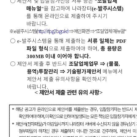
○
제안서 및 입찰참가신청 서류 등은
조달업체
“
매뉴얼
을 참고하여 나라장터
발주시스템
”
(e-
)
를 통해 온라인으로 제출하여 주시기
바랍니다
.
※
발주시스템
http://rfp.g2b.go.kr)
⇒
메인화면
⇒
조달업체 매뉴얼
e-
(
“
”
○
발주시스템을 통해 제출하는
서류 일체는
e-
PDF
파일 형식
으로 제출하여야 하며
총 용량은
,
이내 이어야 합니다
300MB
.
○
제안서 제출 후 반드시
조달업체업무
⇒
물품
(
,
용역
투찰관리
⇒
기술평가제안서
메뉴에서
)
제안서 제출 유의사항을 확인
하시기
바랍니다
.
제안서 제출 관련 유의 사항
<
>
해당 공고가 온라인으로 제안서를 제출받는 경우
입찰참가자는 반드시 
*
,
확인하여야 하며
미확인으로 인하여
발생되는 모든 책임은 입찰참가자에게
,
제안서
전자파일
가 마감일시까지 나라장터 서버에 수신되지 않을 경우
상기
*
(
)
(
첨부파일의 하자인 경우 제출하지 아니한 것으로
간주
하며
제안서 미
,