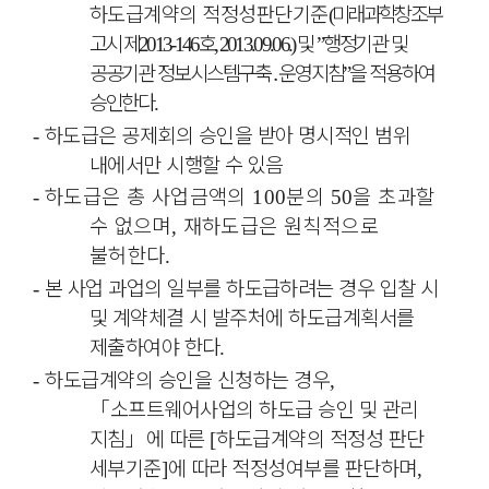
하도급계약의 적정성판단기준
미래과학창조부
(
고시 제
호
및
행정기관 및
2013-146
, 2013.09.06.)
”
공공기관 정보시스템구축
․
운영지침
을 적용하여
”
승인한다
.
하도급은 공제회의 승인을 받아 명시적인 범위
-
내에서만 시행할 수 있음
하도급은 총 사업금액의
분의
을 초과할
-
100
50
수 없으며
재하도급은 원칙적으로
,
불허한다
.
본 사업 과업의 일부를 하도급하려는 경우 입찰 시
-
및 계약체결 시 발주처에 하도급계획서를
제출하여야 한다
.
하도급계약의 승인을 신청하는 경우
-
,
「
소프트웨어사업의 하도급 승인 및 관리
지침
」
에 따른
하도급계약의 적정성 판단
[
세부기준
에 따라 적정성여부를 판단하며
]
,