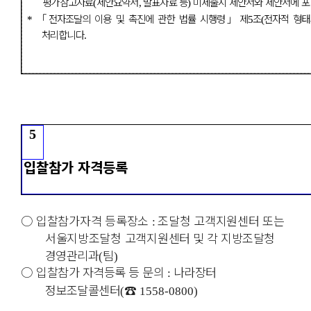
평가참고자료
제안요약서
발표자료 등
미제출시 제안서와 제안서에 포
(
,
)
「
전자조달의 이용 및 촉진에 관한 법률 시행령
」
제
조
전자적 형태
*
5
(
처리합니다
.
5
입찰참가 자격등록
○
입찰참가자격 등록장소
조달청 고객지원센터 또는
:
서울지방조달청 고객지원
센터 및 각 지방조달청
경영관리과
팀
(
)
○
입찰참가 자격등록 등 문의
나라장터
:
정보조달콜센터
☎
(
1558-0800)