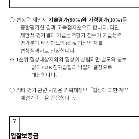
○
협상은 제안서
기술평가
와 가격평가
를
(90%)
(10%)
종합평가한 결과 고득점자
순으로 합니다
다만
.
,
제안서 평가결과 기술능력평가 점수가 기술능력
평가분야 배점한도의
이상인 자를
85%
협상적격자로 선정합니다
.
※
순위 협상대상자와의 협상이 성립되면 별도의 통보
1
없이
전자입찰의
낙찰자
결정으로
G2B
대신합니다
.
○
기타 평가 관련 사항은 기획재정부
「
협상에 의한 계약
체결기준
」
을 준용합니다
.
7
입찰보증금