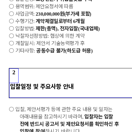
○
용역범위
제안요청서에 따름
:
○
사업금액
원
부가세 포함
:
230,000,000
(
)
○
수행기간
계약체결일로부터
개월
:
6
○
입찰방법
제한
총액
전자입찰
국내업체
:
(
),
(
)
○
낙찰자선정방법
협상에 의한 계약
:
○
개찰일시
제안서 기술능력평가 후
:
○
기타사항
공동수급 불가
하도급 허용
:
(
)
2
입찰일정 및 주요사항 안내
○
입찰
제안서평가 등에 관한 주요 내용 및 일자는
,
아래내용을 참고하시기
바라며
입찰자는 입찰
,
전에 반드시 공고서 및 제안요청서를 확인하신 후
입찰에 참여
하시기 바랍니다
.