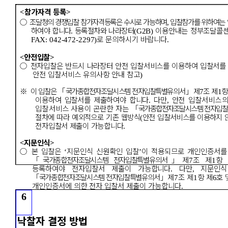
참가자격 등록
<
>
○
조달청의 경쟁입찰 참가자격등록은 수시로 가능하며
입찰참가를 위하여
는
,
하여야 합니다
등록절차와 나라장터
이용
안내는 정부조달콜
.
(G2B)
로
문의하시기 바랍니다
FAX: 042-472-2297)
.
안전입찰
<
>
○
전자입찰은 반드시 나라장터 안전 입찰서비스를 이용하여 입찰서를
안전 입찰서비스 유의사항 안내 참고
)
※
이 입찰은
「
국가종합전자조달시스템 전자입찰특별
유의서
」
제
조 제
항
7
1
이용하여 입찰서를 제출하여야 합니다
다만
안전
입찰서비스의
.
,
입찰서비스 사용이 곤란한 자는
「
국가종합전자조달시스템 전자
입찰
절차에 따라 예외적으로 기존 웹방식
안전 입찰
서비스를 이용하지
(
전자입찰서 제출이 가능합니다
.
지문인식
<
>
○
본 입찰은
지문인식 신원확인 입찰
이 적용되므로 개인인증서
‘
’
「
국가종합전자조달시스템 전자입찰특별
유의서
」
제
조
제
항
7
1
등록하여야 전자입찰서 제출이 가능
합니다
다만
지문
인식
.
,
「
국가종합전자조달시스템 전자입찰특별
유의서
」
제
조 제
항 제
호 
7
1
6
개인인증서에 의한 전자 입찰서 제출이 가능합니다
.
6
낙찰자 결정 방법