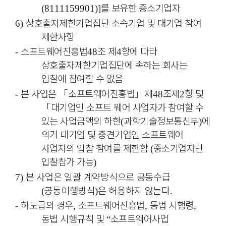
를 보유한 중소기업자
(8111159901)]
상호출자제한기업집단 소속기업 및 대기업 참여
6)
제한사항
소프트웨어진흥법
조 제
항에 따라
-
48
4
상호출자제한기업집단에 속하는 회사는
입찰에 참여할 수 없음
본 사업은
「
소프트웨어진흥법
」
제
조제
항 및
-
48
2
「
대기업인 소프트 웨어 사업자가 참여할 수
있는 사업금액의 하한
과학기술정보통신부
에
(
)
의거 대기업 및 중견기업인 소프트웨어
사업자의 입찰 참여를 제한함
중소기업자만
(
입찰참가 가능
)
본 사업은 일괄 계약방식으로 공동수급
7)
공동이행방식
은 허용하지 않는다
(
)
.
하도급의 경우
소프트웨어진흥법
동법 시행령
-
,
,
,
동법 시행규칙 및
소프트웨어사업
“