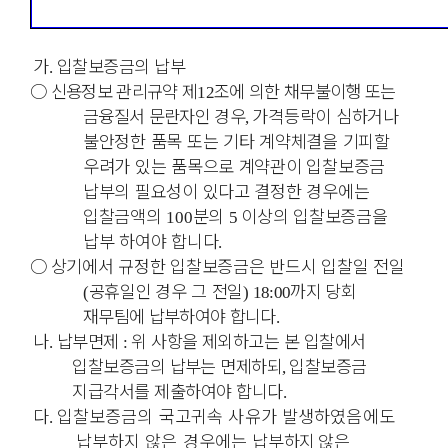
가
입찰보증금의 납부
.
○
신용정보 관리규약 제
조에 의한 채무불이행 또는
12
금융질서 문란자인 경우
가격등락이 심하거나
,
불안정한 품목 또는 기타 계약체결을 기피할
우려가 있는 품목으로 계약관이 입찰보증금
납부의 필요성이 있다고 결정한 경우에는
입찰금액의
분의
이상의 입찰보증금을
100
5
납부 하여야 합니다
.
○
상기에서 규정한 입찰보증금은 반드시 입찰일 전일
공휴일인
경우 그 전일
까지 당회
(
)
18:00
재무팀에 납부하여야 합니다
.
나
납부면제
위 사항을 제외하고는 본 입찰에서
.
:
입찰보증금의 납부는 면제하되
입찰보증금
,
지급각서를 제출하여야 합니다
.
다
입찰보증금의 국고귀속 사유가 발생하였음에도
.
납부하지 않은 경우에는
납부하지
않은