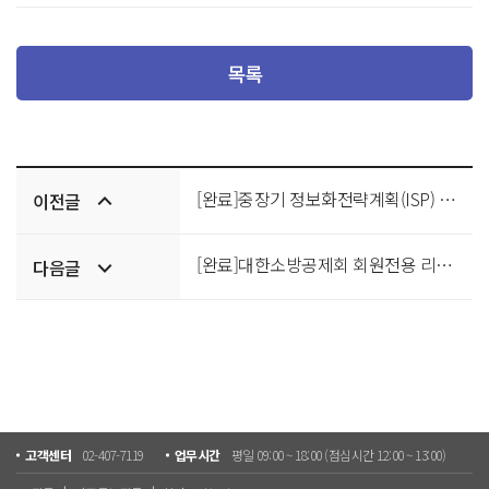
목록
이전/
[완료]중장기 정보화전략계획(ISP) 수립 용역 입찰공고
이전글
다음글
[완료]대한소방공제회 회원전용 리조트 회원권 구매 입찰공고
다음글
고객센터
02-407-7119
업무시간
평일 09:00 ~ 18:00 (점심시간 12:00 ~ 13:00)