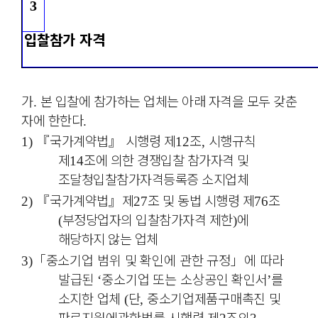
3
입찰참가 자격
가
본 입찰에 참가하는 업체는 아래 자격을 모두 갖춘
.
자에 한한다
.
『
국가계약법
』
시행령 제
조
시행규칙
1)
12
,
제
조에 의한 경쟁입찰 참가자격 및
14
조달청입찰참가자격등록증 소지업체
『
국가계약법
』
제
조 및 동법 시행령 제
조
2)
27
76
부정당업자의 입찰참가자격 제한
에
(
)
해당하지 않는 업체
「
중소기업 범위 및 확인에 관한 규정
」
에 따라
3)
발급된
중소기업 또는 소상공인
확인서
를
‘
’
소지한 업체
단
중소기업제품구매촉진 및
(
,
판로지원에관한법률 시행령 제
조의