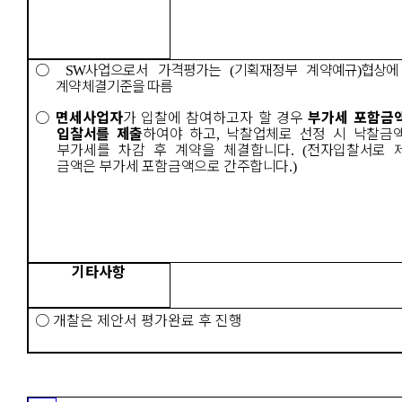
○
사업으로서 가격평가는
기획재정부 계약예규
협상에
SW
(
)
계약체결기준을 따름
○
면세사업자
가 입찰에 참여하고자 할 경우
부가세 포함
금
입찰서를 제출
하여야 하고
낙찰업체로 선정 시
낙찰금
,
부가세를 차감 후 계약을 체결합니다
전자
입찰서로 
. (
금액은 부가세 포함금액으로 간주합니다
.)
기타사항
○
개찰은 제안서 평가완료 후 진행