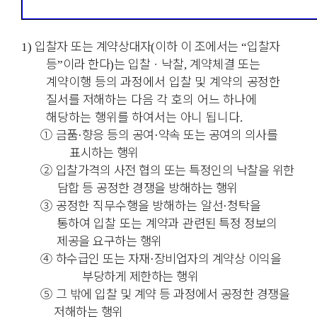
입찰자 또는 계약상대자
이하 이 조에서는
입찰자
1)
(
“
등
이라 한다
는 입찰
ㆍ
낙찰
계약체결 또는
”
)
,
계약이행 등의 과정에서 입찰 및 계약의 공정한
질서를
저해하는 다음 각 호의 어느 하나에
해당하는 행위를 하여서는 아니 됩니다
.
①
금품
향응 등의 공여
약속 또는 공여의 의사를
·
·
표시하는 행위
②
입찰가격의 사전 협의 또는 특정인의 낙찰을 위한
담합 등 공정한 경쟁을 방해하는 행위
③
공정한 직무수행을 방해하는 알선
청탁을
·
통하여 입찰 또는 계약과 관련된
특정 정보의
제공을 요구하는 행위
④
하수급인 또는 자재
장비업자의 계약상 이익을
·
부당하게 제한하는 행위
⑤
그 밖에 입찰 및 계약 등 과정에서 공정한 경쟁을
저해하는 행위