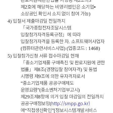
2
3
제
호에 해당하는 비영리법인은
소기업
⦁
2
소상공인 확인서 소지 없이 참여 가능
)
입찰서 제출마감일 전일까지
4)
「
국가종합전자조달시스템
입찰참가자격등록규정
」
에 따라
입찰참가자격을 등록한 자
소프트웨어사업자
.
컴퓨터관련서비스사업
업종코드
(
) (
: 1468)
입찰참가신청 서류 접수마감일 현재
5)
「
중소기업제품 구매촉진 및 판로지원에 관한
법률
」
제
조
경쟁입찰 참여자격
및 동법
8
(
)
시행령 제
조에 의한 유자격자로서
9
중소기업제품 공공구매제도
“
운영요령
중소벤처기업부고시
”(
)
제
조제
항에 의거 입찰 마감일의 전일까지
29
8
공공구매정보망
http://smpp.go.kr)
(
에
직접생산확인
정보시스템개발서비스
“
”[