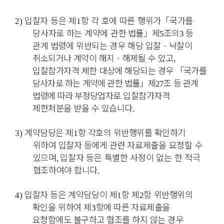
입찰자 등은 제
항 각 호에 따른 행위가
「
국가를
2)
1
당사자로 하는 계약에 관한
법률
」
제
조의
등
5
3
관계 법령에 위반되는 경우 해당 입찰
ㆍ
낙찰이
취소되거나
계약이 해지
ㆍ
해제될 수 있고
,
입찰참가자격 제한 대상에 해당되는 경우
「
국가를
당사자로 하는 계약에 관한 법률
」
제
조 등 관계
27
법령에 따라 부정당
업자로 입찰참가자격
제한처분을 받을 수 있습니다
.
계약담당은 제
항 각호의 위반행위를 확인하기
3)
1
위하여 입찰자 등에게 관련
자료제출을 요청할 수
있으며
입찰자 등은 특별한 사정이 없는 한 적극
,
협조
하여야 합니다
.
입찰자 등은 계약담당이 제
항 제
항 위반행위의
4)
1
2
확인을 위하여 제
항에 따른
자료제출을
3
요청함에도 불구하고 협조를 하지 않는 경우