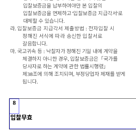
입찰보증금을 납부하여야만 본 입찰의
입찰보증금을 면제하고
입찰보증금 지급각서
로
'
'
대체할 수 있습니다
.
라
입찰보증금 지급각서 제출방법
전자입찰 시
.
:
정해진 서식에 따라 송신한 입찰서로
갈음합니다
.
마
국고귀속 등
낙찰자가 정해진 기일 내에 계약을
.
:
체결하지 아니한 경우
입찰보증금은
「
국가를
,
당사자로 하는 계약에 관한 법률시행령
」
제
조에 의해 조치되며
부정당업자 제재를 받게
38
,
됩니다
.
8
입찰무효